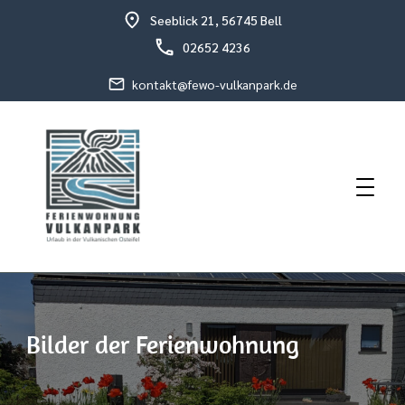
Seeblick 21, 56745 Bell
02652 4236
kontakt@fewo-vulkanpark.de
Urlaub in der vulkanischen Osteifel
Fewo Vulkanpark
Bilder der Ferienwohnung