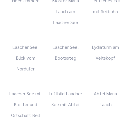
Hochsimmern
Kloster Maria
Deutsches Eck
Laach am
mit Seilbahn
Laacher See
Laacher See,
Laacher See,
Lydiaturm am
Blick vom
Bootssteg
Veitskopf
Nordufer
Laacher See mit
Luftbild Laacher
Abtei Maria
Kloster und
See mit Abtei
Laach
Ortschaft Bell