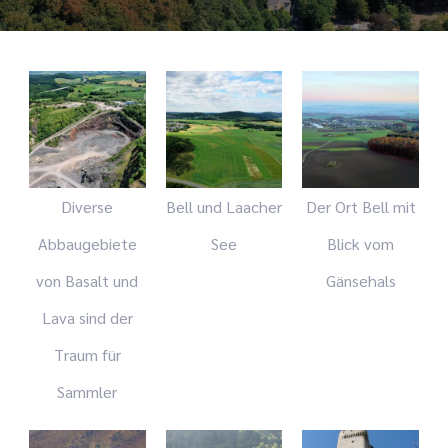
Diverse
Bell und Laacher
Der Ort Bell mit
Abbaugebiete
See
Blick vom
von Basalt und
Gänsehals
Lava sind der
Traum für
Sammler