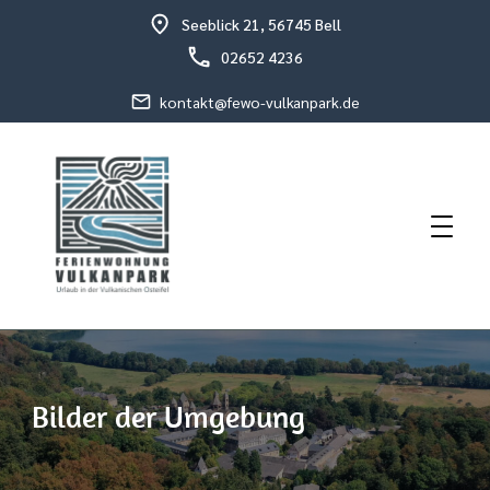
Seeblick 21, 56745 Bell
02652 4236
kontakt@fewo-vulkanpark.de
Urlaub in der vulkanischen Osteifel
Fewo Vulkanpark
Bilder der Umgebung