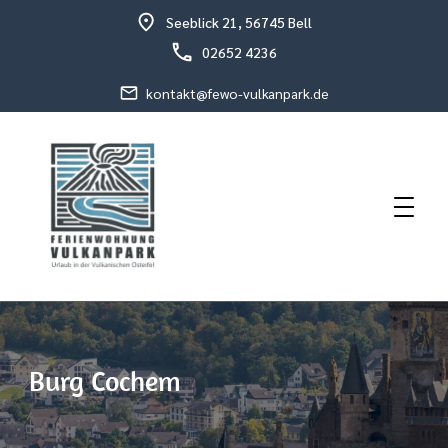
Seeblick 21, 56745 Bell
02652 4236
kontakt@fewo-vulkanpark.de
Urlaub in der vulkanischen Osteifel
Fewo Vulkanpark
Burg Cochem