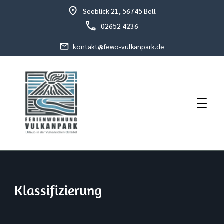
Seeblick 21, 56745 Bell
02652 4236
kontakt@fewo-vulkanpark.de
Urlaub in der vulkanischen Osteifel
Fewo Vulkanpark
Klassifizierung