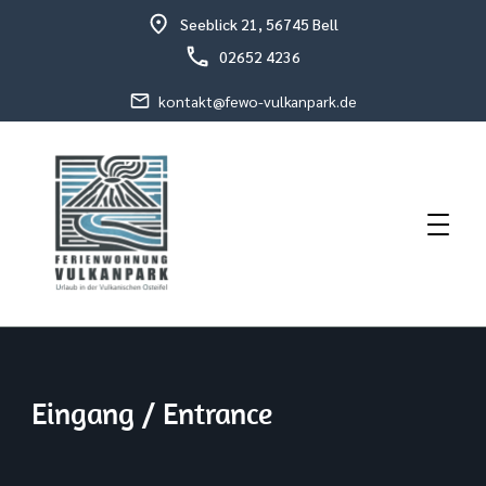
Seeblick 21, 56745 Bell
02652 4236
kontakt@fewo-vulkanpark.de
Urlaub in der vulkanischen Osteifel
Fewo Vulkanpark
Eingang / Entrance