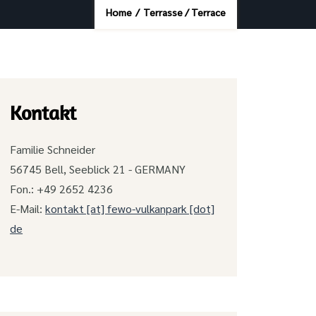
Home
/
Terrasse / Terrace
Kontakt
Familie Schneider
56745 Bell, Seeblick 21 - GERMANY
Fon.: +49 2652 4236
E-Mail:
kontakt [at] fewo-vulkanpark [dot]
de