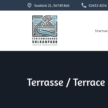
Seeblick 21, 56745 Bell
02652 4236
Startsei
Urlaub in der vulkanischen Osteifel
Fewo Vulkanpark
Terrasse / Terrace