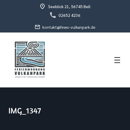
Seeblick 21, 56745 Bell
02652 4236
kontakt@fewo-vulkanpark.de
Urlaub in der vulkanischen Osteifel
Fewo Vulkanpark
IMG_1347