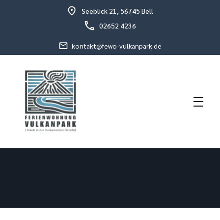
Seeblick 21, 56745 Bell
02652 4236
kontakt@fewo-vulkanpark.de
Urlaub in der vulkanischen Osteifel
Fewo Vulkanpark