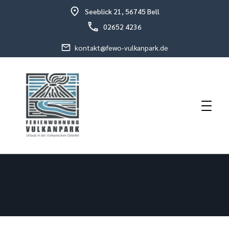
Seeblick 21, 56745 Bell
02652 4236
kontakt@fewo-vulkanpark.de
Urlaub in der vulkanischen Osteifel
Fewo Vulkanpark