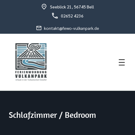
Seeblick 21, 56745 Bell
02652 4236
kontakt@fewo-vulkanpark.de
Urlaub in der vulkanischen Osteifel
Fewo Vulkanpark
Schlafzimmer / Bedroom