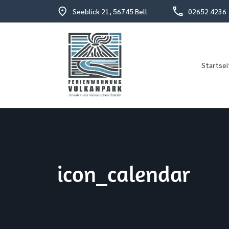
Seeblick 21, 56745 Bell
02652 4236
Startsei
Urlaub in der vulkanischen Osteifel
Fewo Vulkanpark
icon_calendar