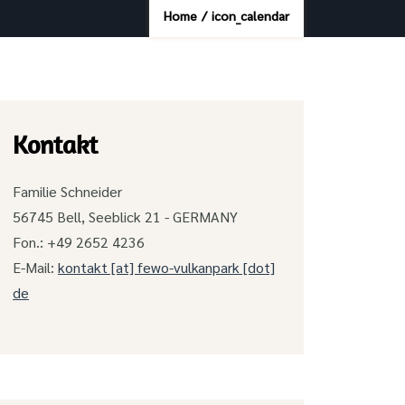
Home
/
icon_calendar
Kontakt
Familie Schneider
56745 Bell, Seeblick 21 - GERMANY
Fon.: +49 2652 4236
E-Mail:
kontakt [at] fewo-vulkanpark [dot]
de