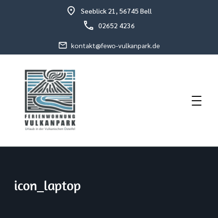
Seeblick 21, 56745 Bell
02652 4236
kontakt@fewo-vulkanpark.de
Urlaub in der vulkanischen Osteifel
Fewo Vulkanpark
icon_laptop