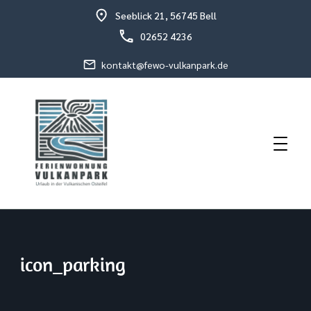
Seeblick 21, 56745 Bell
02652 4236
kontakt@fewo-vulkanpark.de
Urlaub in der vulkanischen Osteifel
Fewo Vulkanpark
icon_parking