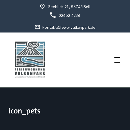
Seeblick 21, 56745 Bell
02652 4236
kontakt@fewo-vulkanpark.de
Urlaub in der vulkanischen Osteifel
Fewo Vulkanpark
icon_pets