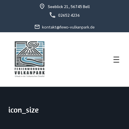
Seeblick 21, 56745 Bell
02652 4236
kontakt@fewo-vulkanpark.de
Urlaub in der vulkanischen Osteifel
Fewo Vulkanpark
icon_size