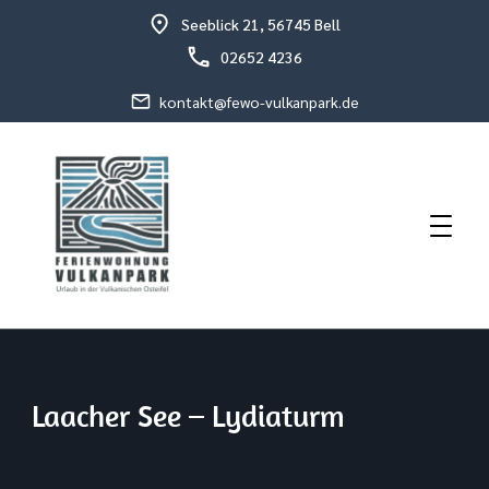
Seeblick 21, 56745 Bell
02652 4236
kontakt@fewo-vulkanpark.de
Urlaub in der vulkanischen Osteifel
Fewo Vulkanpark
Laacher See – Lydiaturm