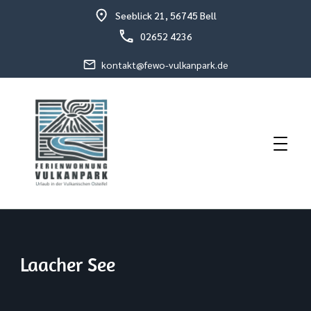
Seeblick 21, 56745 Bell
02652 4236
kontakt@fewo-vulkanpark.de
Urlaub in der vulkanischen Osteifel
Fewo Vulkanpark
Laacher See