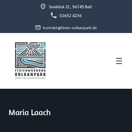
Seeblick 21, 56745 Bell
02652 4236
kontakt@fewo-vulkanpark.de
Urlaub in der vulkanischen Osteifel
Fewo Vulkanpark
Maria Laach