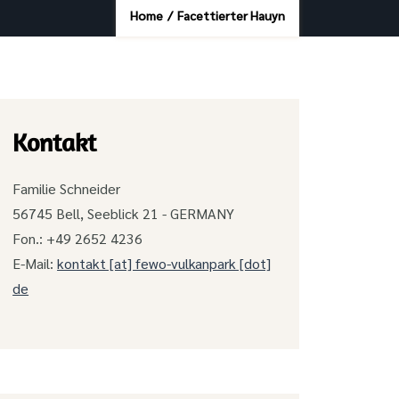
Home
/
Facettierter Hauyn
Kontakt
Familie Schneider
56745 Bell, Seeblick 21 - GERMANY
Fon.: +49 2652 4236
E-Mail:
kontakt [at] fewo-vulkanpark [dot]
de