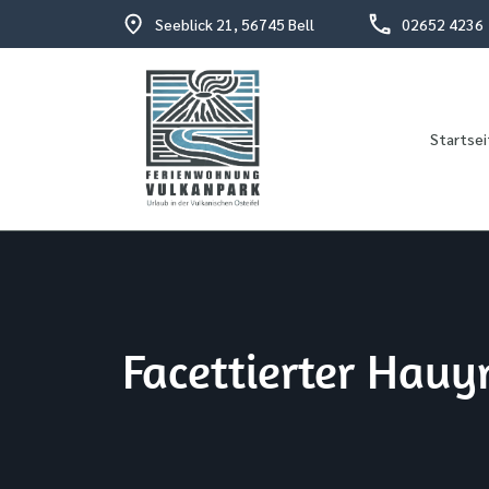
Seeblick 21, 56745 Bell
02652 4236
Startsei
Urlaub in der vulkanischen Osteifel
Fewo Vulkanpark
Facettierter Hauy