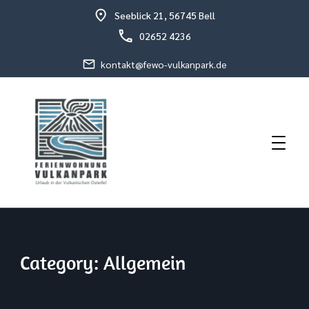
Seeblick 21, 56745 Bell
02652 4236
kontakt@fewo-vulkanpark.de
Vakantie in het vulkanische Osteifel
Vakantieappartement Schneider
Category:
Allgemein